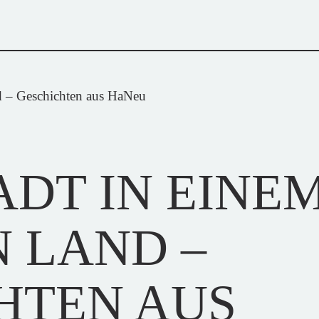
d – Geschichten aus HaNeu
ADT IN EINE
 LAND –
HTEN AUS