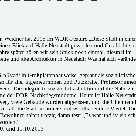
ln Weidner hat 2015 im WDR-Feature „Diese Stadt in ein
inen Blick auf Halle-Neustadt geworfen und Geschichte u
ahre später hören wir sein Stück noch einmal, diesmal im
ue und alte Architektur in Neustadt: Was hat sich verände
roßstadt in Großplattenbauweise, geplant als sozialistische
für alle. Ingenieur:innen und Putzkräfte, Professor:inne
ite. Die integrierte soziale Infrastruktur und die Nähe zur
one der DDR-Nachkriegsmoderne. Heute ist Halle-Neustadt 
 weg, viele Gebäude wurden abgerissen, und die Chemieind
 zerfällt die Stadt in ärmere und wohlhabendere Viertel. Di
e Bewohner halten trotzig daran fest: „Es war und ist ein sc
eworden.“
0. und 11.10.2015