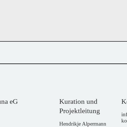
una eG
Kuration und
K
Projektleitung
in
ko
Hendrikje Alpermann