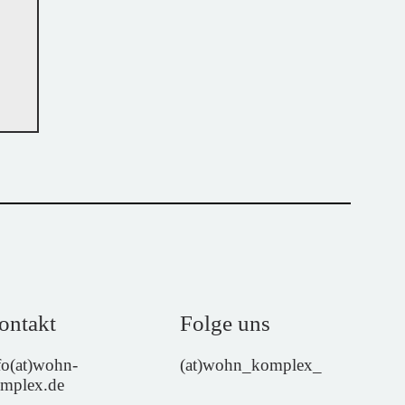
ontakt
Folge uns
fo(at)wohn-
(at)wohn_komplex_
mplex.de