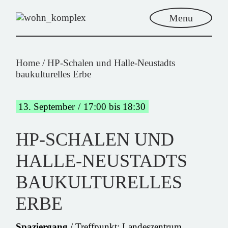
Menu
Home
HP-Schalen und Halle-Neustadts
baukulturelles Erbe
13. September
17:00 bis 18:30
HP-SCHALEN UND
HALLE-NEUSTADTS
BAUKULTURELLES
ERBE
Spaziergang
/ Treffpunkt: Landeszentrum