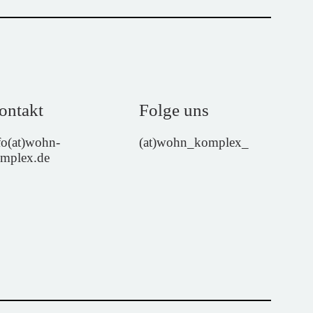
ontakt
Folge uns
fo(at)wohn-
(at)wohn_komplex_
mplex.de