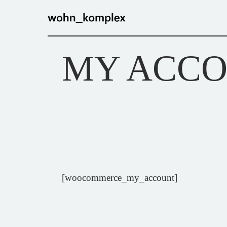
Skip
to
the
content
MY ACC
[woocommerce_my_account]