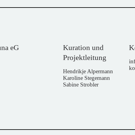
una eG
Kuration und
K
Projektleitung
in
ko
Hendrikje Alpermann
Karoline Stegemann
Sabine Strobler