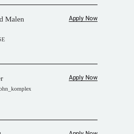
Apply Now
d Malen
SE
Apply Now
r
wohn_komplex
Apply Now