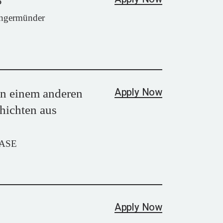
8
angermünder
Apply Now
in einem anderen
hichten aus
OASE
Apply Now