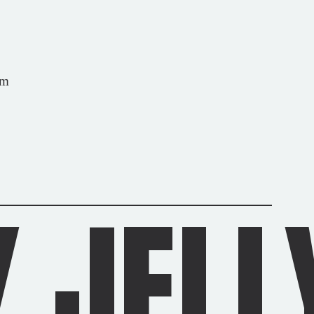
om
 JELL