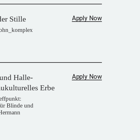
Apply Now
er Stille
wohn_komplex
Apply Now
und Halle-
ukulturelles Erbe
effpunkt:
ür Blinde und
„Hermann