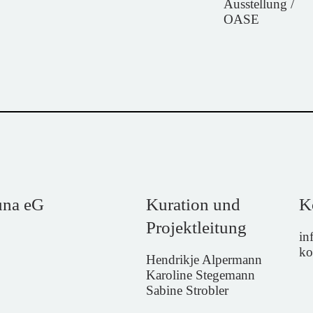
Ausstellung /
OASE
una eG
Kuration und
K
Projektleitung
in
ko
Hendrikje Alpermann
Karoline Stegemann
Sabine Strobler