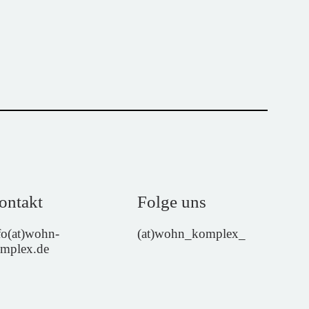
ontakt
Folge uns
fo(at)wohn-
(at)wohn_komplex_
mplex.de