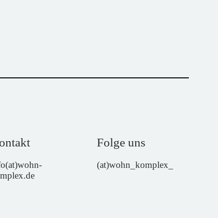
ontakt
Folge uns
fo(at)wohn-
(at)wohn_komplex_
mplex.de