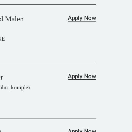
Apply Now
d Malen
SE
Apply Now
r
wohn_komplex
Apply Now