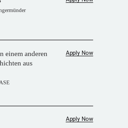
8
angermünder
Apply Now
in einem anderen
hichten aus
OASE
Apply Now