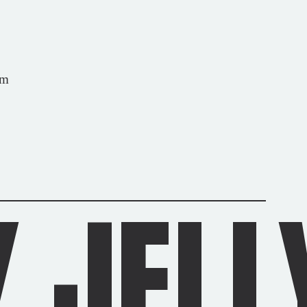
om
 JELL