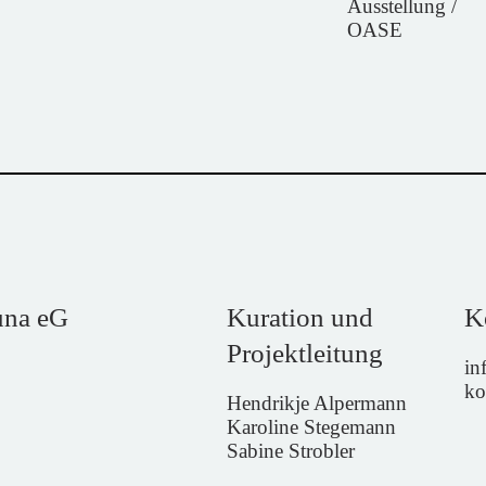
Ausstellung /
OASE
una eG
Kuration und
K
Projektleitung
in
ko
Hendrikje Alpermann
Karoline Stegemann
Sabine Strobler