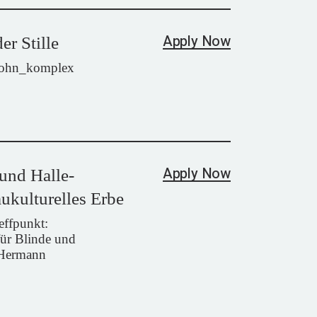
Apply Now
er Stille
wohn_komplex
Apply Now
und Halle-
ukulturelles Erbe
effpunkt:
ür Blinde und
„Hermann