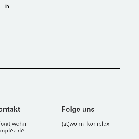
ontakt
Folge uns
fo(at)wohn-
(at)wohn_komplex_
mplex.de