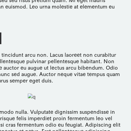
ed sed risus pretium quam. Mi eget mauris
ean euismod. Leo urna molestie at elementum eu
N
s tincidunt arcu non. Lacus laoreet non curabitur
ellentesque pulvinar pellentesque habitant. Non
tae auctor eu augue ut lectus arcu bibendum. Odio
s nunc sed augue. Auctor neque vitae tempus quam
urus semper eget duis.
ommodo nulla. Vulputate dignissim suspendisse in
erisque felis imperdiet proin fermentum leo vel
si cras fermentum odio eu feugiat. Adipiscing elit