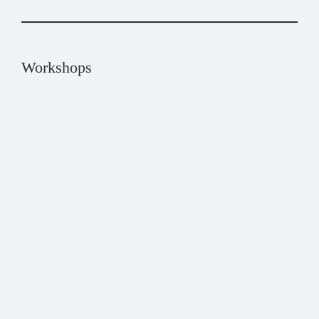
Workshops
HANEU23
Performance / wohn_komplex
Bühne
Apply Now