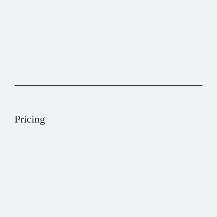
Jeely Toung
Chef Master
Nelson Snow
Pricing