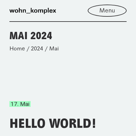
Skip
to
Menu
the
content
MAI 2024
Home
2024
Mai
17. Mai
HELLO WORLD!