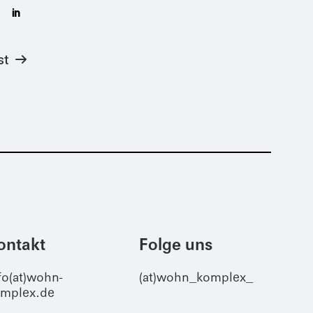
st
ontakt
Folge uns
fo(at)wohn-
(at)wohn_komplex_
mplex.de