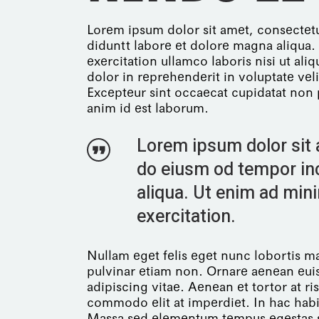
Lorem ipsum dolor sit amet, consectetu
diduntt labore et dolore magna aliqua
exercitation ullamco laboris nisi ut al
dolor in reprehenderit in voluptate veli
Excepteur sint occaecat cupidatat non p
anim id est laborum.
Lorem ipsum dolor sit a
do eiusm od tempor inc
aliqua. Ut enim ad min
exercitation.
Nullam eget felis eget nunc lobortis 
pulvinar etiam non. Ornare aenean eu
adipiscing vitae. Aenean et tortor at ri
commodo elit at imperdiet. In hac habi
Massa sed elementum tempus egestas s