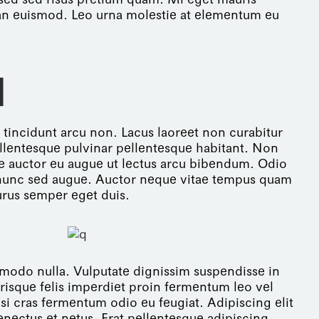
ean euismod. Leo urna molestie at elementum eu
N
s tincidunt arcu non. Lacus laoreet non curabitur
ellentesque pulvinar pellentesque habitant. Non
tae auctor eu augue ut lectus arcu bibendum. Odio
s nunc sed augue. Auctor neque vitae tempus quam
urus semper eget duis.
ommodo nulla. Vulputate dignissim suspendisse in
erisque felis imperdiet proin fermentum leo vel
si cras fermentum odio eu feugiat. Adipiscing elit
enectus et netus. Erat pellentesque adipiscing