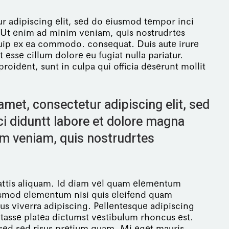
r adipiscing elit, sed do eiusmod tempor inci
. Ut enim ad minim veniam, quis nostrudrtes
iquip ex ea commodo. consequat. Duis aute irure
t esse cillum dolore eu fugiat nulla pariatur.
roident, sunt in culpa qui officia deserunt mollit
met, consectetur adipiscing elit, sed
i diduntt labore et dolore magna
im veniam, quis nostrudrtes
mattis aliquam. Id diam vel quam elementum
ismod elementum nisi quis eleifend quam
sus viverra adipiscing. Pellentesque adipiscing
tasse platea dictumst vestibulum rhoncus est.
ed sed risus pretium quam. Mi eget mauris