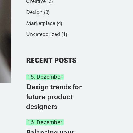
Creative
(2)
Design
(3)
Marketplace
(4)
Uncategorized
(1)
RECENT POSTS
16. Dezember
Design trends for
future product
designers
16. Dezember
Balancing your