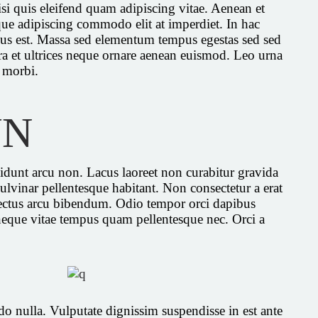
 quis eleifend quam adipiscing vitae. Aenean et
esque adipiscing commodo elit at imperdiet. In hac
cus est. Massa sed elementum tempus egestas sed sed
ra et ultrices neque ornare aenean euismod. Leo urna
o morbi.
UN
ncidunt arcu non. Lacus laoreet non curabitur gravida
pulvinar pellentesque habitant. Non consectetur a erat
 lectus arcu bibendum. Odio tempor orci dapibus
 neque vitae tempus quam pellentesque nec. Orci a
do nulla. Vulputate dignissim suspendisse in est ante