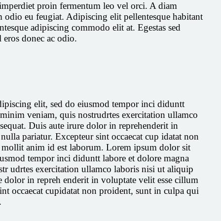
s imperdiet proin fermentum leo vel orci. A diam
 odio eu feugiat. Adipiscing elit pellentesque habitant
lentesque adipiscing commodo elit at. Egestas sed
l eros donec ac odio.
ipiscing elit, sed do eiusmod tempor inci diduntt
 minim veniam, quis nostrudrtes exercitation ullamco
equat. Duis aute irure dolor in reprehenderit in
 nulla pariatur. Excepteur sint occaecat cup idatat non
t mollit anim id est laborum. Lorem ipsum dolor sit
 eiusmod tempor inci diduntt labore et dolore magna
 udrtes exercitation ullamco laboris nisi ut aliquip
dolor in repreh enderit in voluptate velit esse cillum
sint occaecat cupidatat non proident, sunt in culpa qui
.