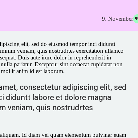
9. November
ipiscing elit, sed do eiusmod tempor inci diduntt
 minim veniam, quis nostrudrtes exercitation ullamco
equat. Duis aute irure dolor in reprehenderit in
 nulla pariatur. Excepteur sint occaecat cupidatat non
t mollit anim id est laborum.
met, consectetur adipiscing elit, sed
i diduntt labore et dolore magna
im veniam, quis nostrudrtes
is aliquam. Id diam vel quam elementum pulvinar etiam