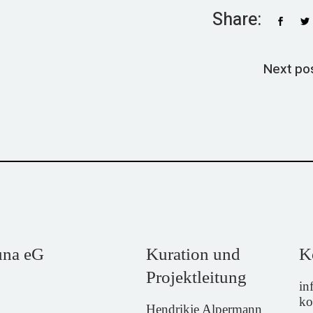
Share:
Next po
una eG
Kuration und
K
Projektleitung
in
ko
Hendrikje Alpermann