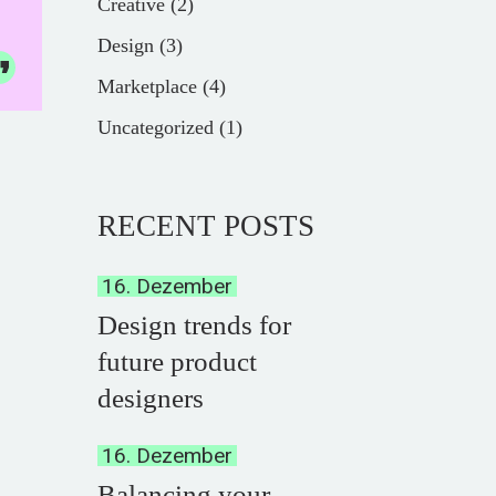
Creative
(2)
Design
(3)
Marketplace
(4)
Uncategorized
(1)
RECENT POSTS
16. Dezember
Design trends for
future product
designers
16. Dezember
Balancing your