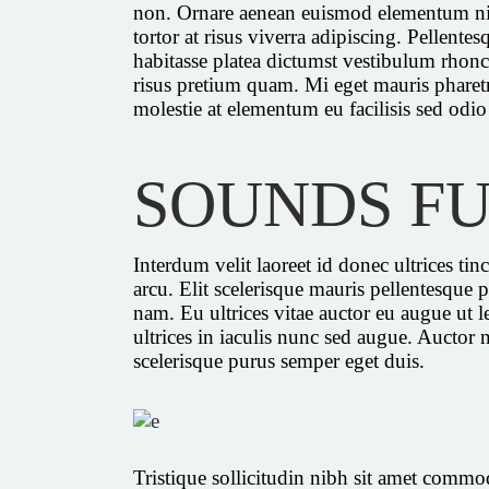
non. Ornare aenean euismod elementum nisi
tortor at risus viverra adipiscing. Pellent
habitasse platea dictumst vestibulum rhon
risus pretium quam. Mi eget mauris pharet
molestie at elementum eu facilisis sed odi
SOUNDS F
Interdum velit laoreet id donec ultrices ti
arcu. Elit scelerisque mauris pellentesque 
nam. Eu ultrices vitae auctor eu augue ut
ultrices in iaculis nunc sed augue. Auctor
scelerisque purus semper eget duis.
Tristique sollicitudin nibh sit amet commo