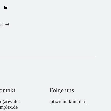
st
ontakt
Folge uns
fo(at)wohn-
(at)wohn_komplex_
mplex.de